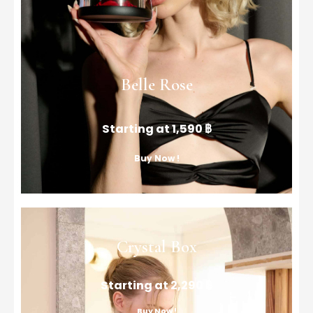
Belle Rose
Starting at 1,590 ฿
Buy Now !
Crystal Box
Starting at 2,290 ฿​​
Buy Now !