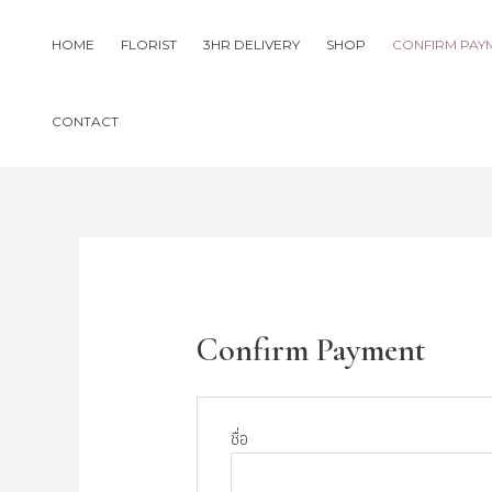
Skip
to
HOME
FLORIST
3HR DELIVERY
SHOP
CONFIRM PAY
content
CONTACT
Confirm Payment
ชื่อ